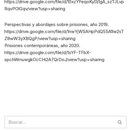
https://drive.google.com/file/d/10xzYFeqoKyDj1gA_szTJLvp
RqvPOlGqv/view?usp=sharing
Perspectivas y abordajes sobre prisiones, año 2019.
https://drive.google.com/file/d/1nwYjWSAHpPdQ55A1lw2sT
Z8wW3yXBQgP/view?usp=sharing
Prisiones contemporáneas, año 2020.
https://drive.google.com/file/d/1sYF-TFbX-
spchWmuwgkOcCHi2A7QrDoJ/view?usp=sharing