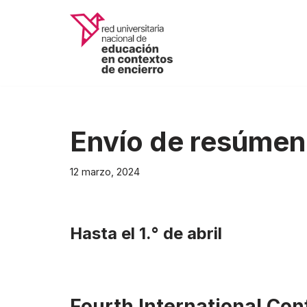
Saltar
al
contenido
Envío de resúme
12 marzo, 2024
Hasta el 1.° de abril
Fourth International Con