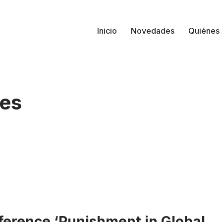
Inicio
Novedades
Quiénes
nes
ference ‘Punishment in Global